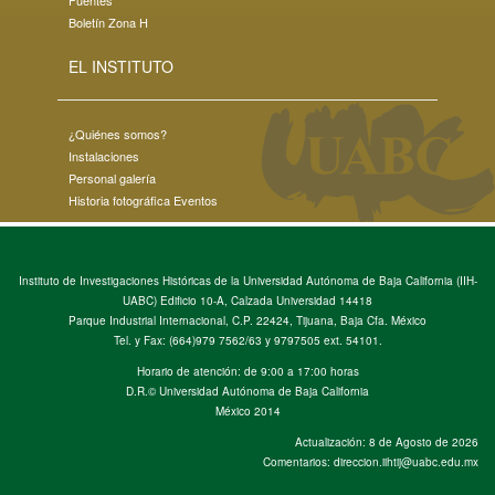
Boletín Zona H
EL INSTITUTO
¿Quiénes somos?
Instalaciones
Personal galería
Historia fotográfica Eventos
Instituto de Investigaciones Históricas de la Universidad Autónoma de Baja California (IIH-
UABC) Edificio 10-A, Calzada Universidad 14418
Parque Industrial Internacional, C.P. 22424, Tijuana, Baja Cfa. México
Tel. y Fax: (664)979 7562/63 y 9797505 ext. 54101.
Horario de atención: de 9:00 a 17:00 horas
D.R.© Universidad Autónoma de Baja California
México 2014
Actualización:
8 de Agosto de 2026
Comentarios:
direccion.iihtij@uabc.edu.mx